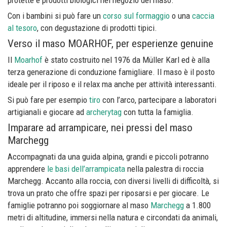
protette e prodotti biologici nel negozio del maso.
Con i bambini si può fare un
corso sul formaggio
o una
caccia
al tesoro
, con degustazione di prodotti tipici.
Verso il maso MOARHOF, per esperienze genuine
Il
Moarhof
è stato costruito nel 1976 da Müller Karl ed è alla
terza generazione di conduzione famigliare. Il maso è il posto
ideale per il riposo e il relax ma anche per attività interessanti.
Si può fare per esempio
tiro
con l’arco, partecipare a laboratori
artigianali e giocare ad
archerytag
con tutta la famiglia.
Imparare ad arrampicare, nei pressi del maso
Marchegg
Accompagnati da una guida alpina, grandi e piccoli potranno
apprendere
le basi dell’arrampicata
nella palestra di roccia
Marchegg. Accanto alla roccia, con diversi livelli di difficoltà, si
trova un prato che offre spazi per riposarsi e per giocare. Le
famiglie potranno poi soggiornare al maso
Marchegg
a 1.800
metri di altitudine, immersi nella natura e circondati da animali,