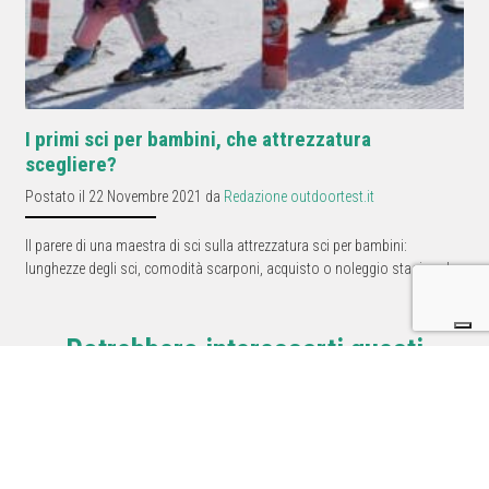
I primi sci per bambini, che attrezzatura
scegliere?
Postato il 22 Novembre 2021 da
Redazione outdoortest.it
Il parere di una maestra di sci sulla attrezzatura sci per bambini:
lunghezze degli sci, comodità scarponi, acquisto o noleggio stagionale.
Potrebbero interessarti questi
prodotti.
Kayland Phoenix GTX |
AKU Adapta Light GTX
Scarpone semi-
ws| Calzatura hiking
ramponabile 2026
donna 2026