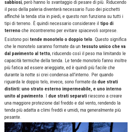
sabbiosi
, però hanno lo svantaggio di pesare di più. Riducendo
il peso della paleria diventerà necessario l’uso dei picchetti
affinché la tenda stia in piedi, e questo non funziona su tutti i
tipi di terreno. È quindi necessario considerare il
tipo di
terreno
che incontreremo per evitare spiacevoli sorprese.
Esistono poi
tende monotelo o doppio telo
. Questo significa
che le monotelo saranno formate da un
tessuto unico che va
dal pavimento al tetto
, riducendo così il peso ma limitando le
capacità termiche della tenda. Le tende monotelo fanno inoltre
più fatica ad essere arieggiate, ed è quindi più facile che
durante la notte si crei condensa all’interno. Per quando
riguarda le doppio telo, invece, sono formate da
due strati
distinti: uno strato esterno impermeabile, e uno interno
unito al pavimento
. I
due strati separati
riescono a creare
una maggiore protezione dal freddo e dal vento, rendendo la
tenda più adatta a climi freddi e umidi, ma generalmente più
pesante.