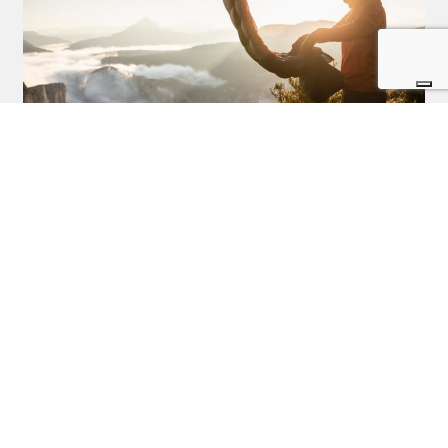
Come scegliere il sacco a pelo giusto?
Postato il 19 Maggio 2021 da
Letizia Ortalli
Come scegliere il sacco a pelo giusto? I consigli di Hervè Locatelli
responsabile commerciale di Millet Mountain Group. Leggi qui l'articolo.
Potrebbero interessarti questi