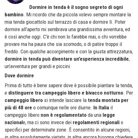
Dormire in tenda è il sogno segreto di ogni
bambino
. Mi ricordo che da piccola volevo sempre montare la
mia tenda giocattolo sul terrazzo di casa e dormire lì. Poter
dormire all’aperto mi sembrava una grandissima avventura, ed
è così anche oggi. C’è chi non lo farebbe mai, o chi vorrebbe
provare ma ha paura che sia scomodo, o di patire troppo il
freddo. Con qualche accorgimento e con la giusta attrezzatura,
dormire in tenda può diventare un’esperienza incredibile
,
un’avventura per grandi e piccini.
Dove dormire
Prima di tutto è bene sapere dove è possibile piantare la tenda,
e
distinguere tra campeggio libero e bivacco notturno
. Per
campeggio libero
si intende lasciare la
tenda montata per
più di 48 ore
o comunque nelle ore diurne.
In Italia
il
campeggio libero
non è regolamentato
da una
legge
nazional
e, ma ci sono invece dei
regolamenti regionali
o
specifici per determinate zone. È consentito in alcune regioni,
in altre assolutamente vietato, in altre ancora bisogna chiedere