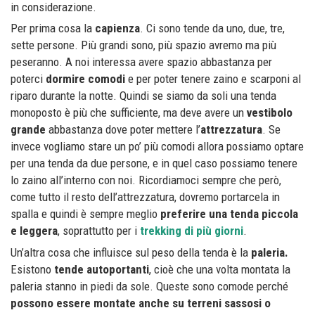
in considerazione.
Per prima cosa la
capienza
. Ci sono tende da uno, due, tre,
sette persone. Più grandi sono, più spazio avremo ma più
peseranno. A noi interessa avere spazio abbastanza per
poterci
dormire comodi
e per poter tenere zaino e scarponi al
riparo durante la notte. Quindi se siamo da soli una tenda
monoposto è più che sufficiente, ma deve avere un
vestibolo
grande
abbastanza dove poter mettere l’
attrezzatura
. Se
invece vogliamo stare un po’ più comodi allora possiamo optare
per una tenda da due persone, e in quel caso possiamo tenere
lo zaino all’interno con noi. Ricordiamoci sempre che però,
come tutto il resto dell’attrezzatura, dovremo portarcela in
spalla e quindi è sempre meglio
preferire una tenda piccola
e leggera
, soprattutto per i
trekking di più giorni
.
Un’altra cosa che influisce sul peso della tenda è la
paleria.
Esistono
tende autoportanti
, cioè che una volta montata la
paleria stanno in piedi da sole. Queste sono comode perché
possono essere montate anche su terreni sassosi o