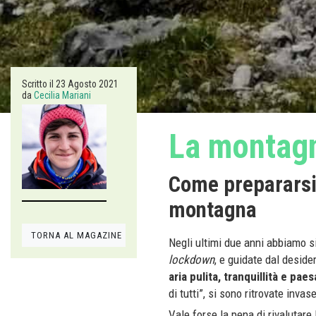
Scritto il
23 Agosto 2021
da
Cecilia Mariani
La montagna
Come prepararsi 
montagna
TORNA AL MAGAZINE
Negli ultimi due anni abbiamo 
lockdown
, e guidate dal desider
aria pulita, tranquillità e pae
di tutti”, si sono ritrovate inva
Vale forse la pena di rivalutare