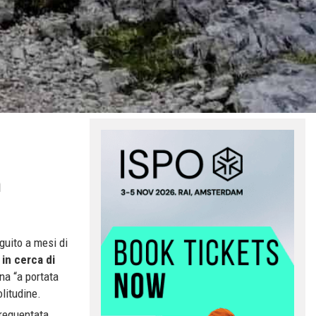
n
eguito a mesi di
 in cerca di
gna “a portata
olitudine.
frequentata