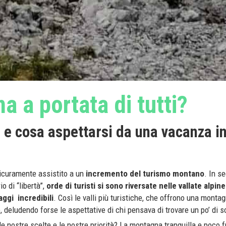
 a portata di tutti?
e cosa aspettarsi da una vacanza i
sicuramente assistito a un
incremento del turismo montano
. In s
io di “libertà”,
orde di turisti si sono riversate nelle vallate alpine
saggi
incredibili
. Così le valli più turistiche, che offrono una monta
se, deludendo forse le aspettative di chi pensava di trovare un po’ di s
 le nostre scelte e le nostre priorità? La montagna tranquilla e poco 