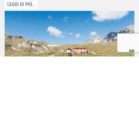
LEGGI DI PIÙ…
Correre con Montura
Pubblicato il
4 Giugno 2019
Letizia Ortalli
di
La stagione della Corsa in Montagna è alle porte e così riparte l’avventura