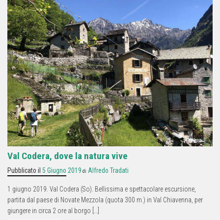
Val Codera, dove la natura vive
Pubblicato il
5 Giugno 2019
Alfredo Tradati
di
1 giugno 2019. Val Codera (So). Bellissima e spettacolare escursione,
partita dal paese di Novate Mezzola (quota 300 m.) in Val Chiavenna, per
giungere in circa 2 ore al borgo […]