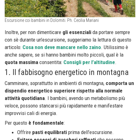
Escursione coi bambini in Dolomiti. Ph. Cecilia Mariani
Inoltre, per non dimenticare
gli essenziali
da portare sempre
con sè durante un’escursione, suggeriamo la lettura di questo
articolo:
Cosa non deve mancare nello zaino
. Utilissimo è
anche sapere, se si hanno bambini molto piccoli, qual è la
quota massima
consentita:
Consigli per l’altitudine
.
1. Il fabbisogno energetico in montagna
Camminare, soprattutto in ambienti di montagna,
comporta un
dispendio energetico superiore rispetto alla normale
attività quotidiana
. I bambini, avendo un metabolismo più
veloce, possono stancarsi più rapidamente e manifestare
improvvisi cali di energia.
Per questo
è fondamentale
:
Offrire
pasti equilibrati
prima dell’escursione.
Evitare eccessi di zuccheri raffinati
che possono