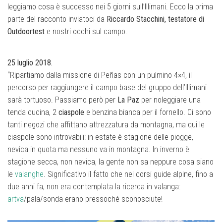
leggiamo cosa è successo nei 5 giorni sull’Illimani. Ecco la prima
parte del racconto inviatoci da
Riccardo Stacchini, testatore di
Outdoortest
e nostri occhi sul campo.
25 luglio 2018.
“Ripartiamo dalla missione di Peñas con un pulmino 4×4, il
percorso per raggiungere il campo base del gruppo dell’Illimani
sarà tortuoso. Passiamo però per
La Paz
per noleggiare una
tenda cucina, 2
ciaspole
e benzina bianca per il fornello. Ci sono
tanti negozi che affittano attrezzatura da montagna, ma qui le
ciaspole sono introvabili: in estate è stagione delle piogge,
nevica in quota ma nessuno va in montagna. In inverno è
stagione secca, non nevica, la gente non sa neppure cosa siano
le
valanghe
. Significativo il fatto che nei corsi guide alpine, fino a
due anni fa, non era contemplata la ricerca in valanga:
artva
/pala/sonda erano pressoché sconosciute!