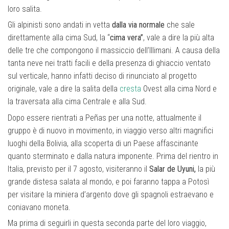
loro salita.
Gli alpinisti sono andati in vetta
dalla via normale
che sale
direttamente alla cima Sud, la “
cima vera”
, vale a dire la più alta
delle tre che compongono il massiccio dell’Illimani. A causa della
tanta neve nei tratti facili e della presenza di ghiaccio ventato
sul verticale, hanno infatti deciso di rinunciato al progetto
originale, vale a dire la salita della
cresta
Ovest alla cima Nord e
la traversata alla cima Centrale e alla Sud.
Dopo essere rientrati a Peñas per una notte, attualmente il
gruppo è di nuovo in movimento, in viaggio verso altri magnifici
luoghi della Bolivia, alla scoperta di un Paese affascinante
quanto sterminato e dalla natura imponente. Prima del rientro in
Italia, previsto per il 7 agosto, visiteranno il
Salar de Uyuni,
la più
grande distesa salata al mondo, e poi faranno tappa a Potosì
per visitare la miniera d’argento dove gli spagnoli estraevano e
coniavano moneta.
Ma prima di seguirli in questa seconda parte del loro viaggio,