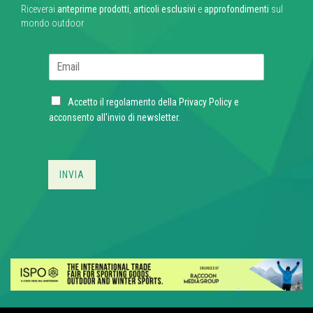
Riceverai
anteprime prodotti
,
articoli esclusivi
e
approfondimenti
sul
mondo outdoor
E
m
a
C
i
Accetto il regolamento della
Privacy Policy
e
h
l
acconsento all'invio di newsletter.
e
*
c
k
b
INVIA
o
x
e
s
*