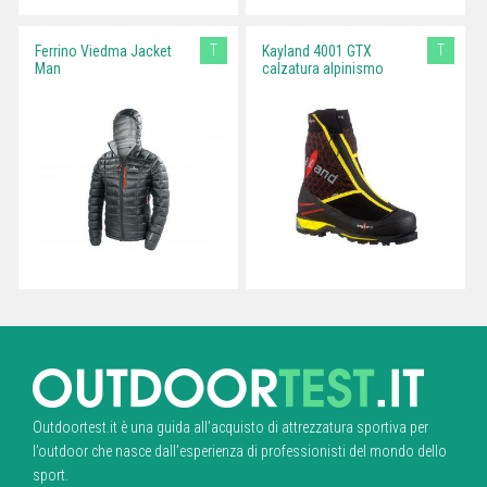
T
T
Ferrino Viedma Jacket
Kayland 4001 GTX
Man
calzatura alpinismo
Outdoortest.it è una guida all’acquisto di attrezzatura sportiva per
l’outdoor che nasce dall’esperienza di professionisti del mondo dello
sport.