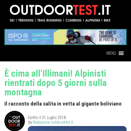
MENU
È cima all’Illimani! Alpinisti
rientrati dopo 5 giorni sulla
montagna
Il racconto della salita in vetta al gigante boliviano
Scritto il
31 Luglio 2018
da
Redazione outdoortest.it